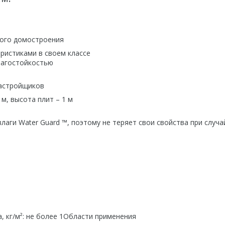
ного домостроения
ристиками в своем классе
лагостойкостью
застройщиков
 м, высота плит – 1 м
лаги Water Guard ™, поэтому не теряет свои свойства при случ
, кг/м²: не более 1Области применения