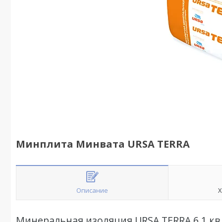
Минплита Минвата URSA TERRA
Описание
Х
Минеральная изоляция URSA TERRA 6,1 кв