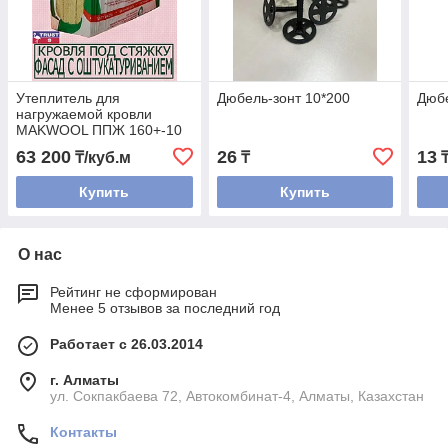
Утеплитель для
Дюбель-зонт 10*200
Дюбе
нагружаемой кровли
MAKWOOL ППЖ 160+-10
63 200
26
13
₸/куб.м
₸
Купить
Купить
О нас
Рейтинг не сформирован
Менее 5 отзывов за последний год
Работает с 26.03.2014
г. Алматы
ул. Сокпакбаева 72, Автокомбинат-4, Алматы, Казахстан
Контакты